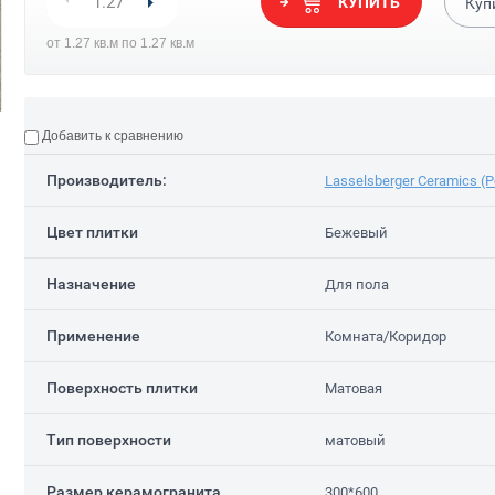
КУПИТЬ
Куп
1 319.00
1 319.00
руб.
/кв.м.
р
от 1.27 кв.м по 1.27 кв.м
Добавить к сравнению
Производитель:
Lasselsberger Ceramics (
Цвет плитки
Бежевый
Назначение
Для пола
Применение
Комната/Коридор
Поверхность плитки
Матовая
Тип поверхности
матовый
Размер керамогранита
300*600