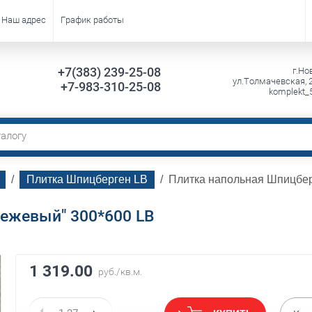
Наш адрес
График работы
+7(383) 239-25-08
г.Но
ул.Толмачевская, 2
+7-983-310-25-08
komplekt_
  /  
Плитка Шпицберген LB
  /  Плитка напольная Шпицбе
Бежевый" 300*600 LB
1 319.00
руб.
/кв.м.
Плитка напольная Шпицберген
Плитка напо
"Светло-бежевый" 300*600 LB
"Светло-беже