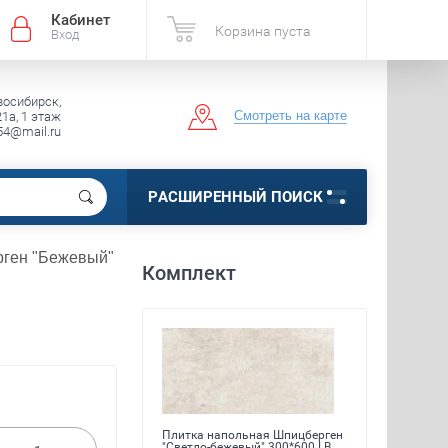
Кабинет
Корзина пуста
Вход
восибирск,
Смотреть на карте
1а, 1 этаж
54@mail.ru
РАСШИРЕННЫЙ ПОИСК
рген "Бежевый" 
Комплект
льная Шпицберген
Плитка напольная Шпицберген
Плитка
вый" 300*600 LB
"Светло-бежевый" 300*600 LB
"Светло