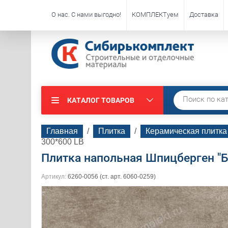
О нас. С нами выгодно!
КОМПЛЕКТуем
Доставка
КАТАЛОГ ТОВАРОВ
Главная
  /  
Плитка
  /  
Керамическая плитка
300*600 LB
Плитка напольная Шпицберген "
Артикул:
6260-0056 (ст. арт. 6060-0259)