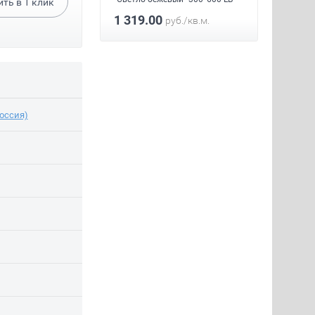
ить в
1
клик
1 319.00
1 319
уб.
/кв.м.
руб.
/кв.м.
Россия)