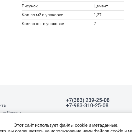
Рисунок
Цемент
Кол-во м2 в упаковке
1,27
Кол-во шт. в упаковке
7
ь
+7(383) 239-25-08
+7-983-310-25-08
йта
 по России
г.Новосибирск,
ул.Толмачевская, 21а, 1
Этот сайт использует файлы cookie и метаданные.
этаж komplekt_54@mail.ru
го, вы соглашаетесь на использование нами файлов cookie и м