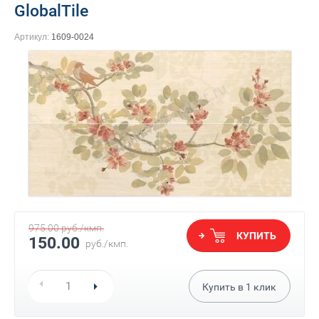
GlobalTile
Артикул:
1609-0024
975.00
руб./кмп.
КУПИТЬ
150.00
руб.
/кмп.
Купить в
1
клик