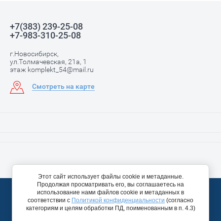
+7(383) 239-25-08
+7-983-310-25-08
г.Новосибирск,
ул.Толмачевская, 21а, 1
этаж komplekt_54@mail.ru
Смотреть на карте
Этот сайт использует файлы cookie и метаданные.
Продолжая просматривать его, вы соглашаетесь на
© 2012 - 2026 ИП Чернышова И.А.
использование нами файлов cookie и метаданных в
Политика конфиденциальности
соответствии с
Политикой конфиденциальности
(согласно
категориям и целям обработки ПД, поименованным в п. 4.3)
Создание,
разработка сайта
— студия Мегагрупп.ру.