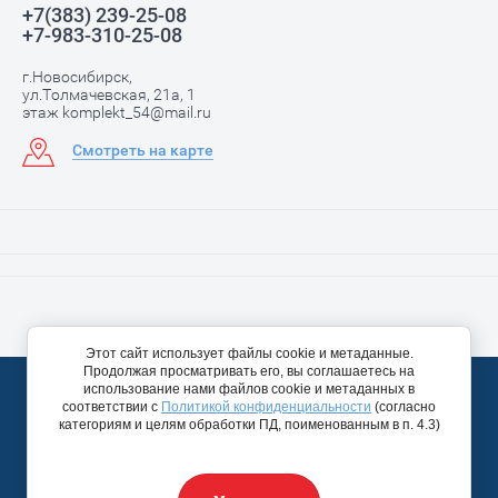
+7(383) 239-25-08
+7-983-310-25-08
г.Новосибирск,
ул.Толмачевская, 21а, 1
этаж komplekt_54@mail.ru
Смотреть на карте
Этот сайт использует файлы cookie и метаданные.
Продолжая просматривать его, вы соглашаетесь на
© 2012 - 2026 ИП Чернышова И.А.
использование нами файлов cookie и метаданных в
Политика конфиденциальности
соответствии с
Политикой конфиденциальности
(согласно
категориям и целям обработки ПД, поименованным в п. 4.3)
Создание,
разработка сайта
— студия Мегагрупп.ру.