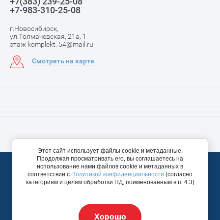
+7(383) 239-25-08
+7-983-310-25-08
г.Новосибирск,
ул.Толмачевская, 21а, 1
этаж komplekt_54@mail.ru
Смотреть на карте
Этот сайт использует файлы cookie и метаданные.
Продолжая просматривать его, вы соглашаетесь на
© 2012 - 2026 ИП Чернышова И.А.
использование нами файлов cookie и метаданных в
Политика конфиденциальности
соответствии с
Политикой конфиденциальности
(согласно
категориям и целям обработки ПД, поименованным в п. 4.3)
Создание,
разработка сайта
— студия Мегагрупп.ру.
Хорошо